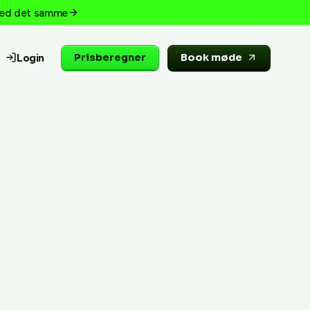
 med det samme
Login
Prisberegner
Book møde