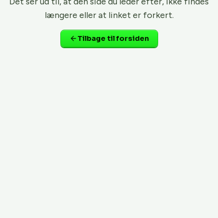
Det ser ud til, at den side du leder efter, ikke findes
længere eller at linket er forkert.
Tilbage til forsiden