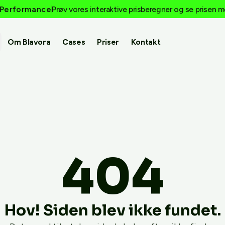
e Performance
Prøv vores interaktive prisberegner og se prisen
Om Blavora
Cases
Priser
Kontakt
404
Hov! Siden blev ikke fundet.